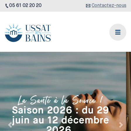
05 61 02 20 20
Contactez-nous
Hébergements du
Domaine thermal
Les Résidences
Précédent
Suiv