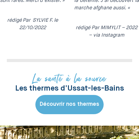
sont rares. Merci d’exister. »
la détente. J’ai découvert la
marche afghane aussi. «
rédigé
Par SYLVIE F
. le
22/10/2022
rédigé Par MIMYLIT
– 2022
– via Instagram
La santé à la source
Les thermes d’Ussat-les-Bains
Découvrir nos thermes