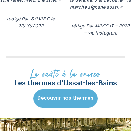
sont rares. Merci d’exister. »
la détente. J’ai découvert la
marche afghane aussi. «
rédigé
Par SYLVIE F
. le
22/10/2022
rédigé Par MIMYLIT
– 2022
– via Instagram
La santé à la source
Les thermes d’Ussat-les-Bains
Découvrir nos thermes