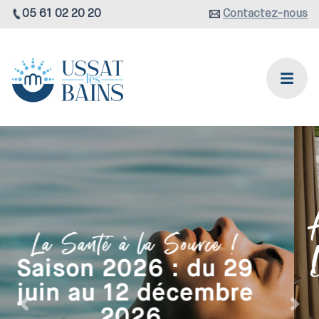
05 61 02 20 20
Contactez-nous
Hébergements du
Domaine thermal
Les Résidences
Précédent
Suiv