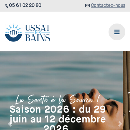
05 61 02 20 20
Contactez-nous
Hébergements du
Domaine thermal
Les Résidences
Précédent
Suiv