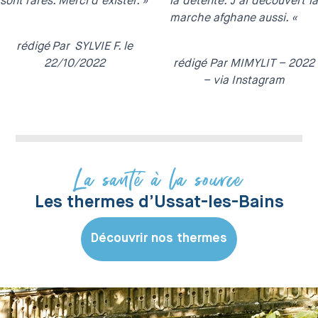
sont rares. Merci d’exister. »
la détente. J’ai découvert la
marche afghane aussi. «
rédigé
Par SYLVIE F
. le
22/10/2022
rédigé Par MIMYLIT
– 2022
– via Instagram
La santé à la source
Les thermes d’Ussat-les-Bains
Découvrir nos thermes