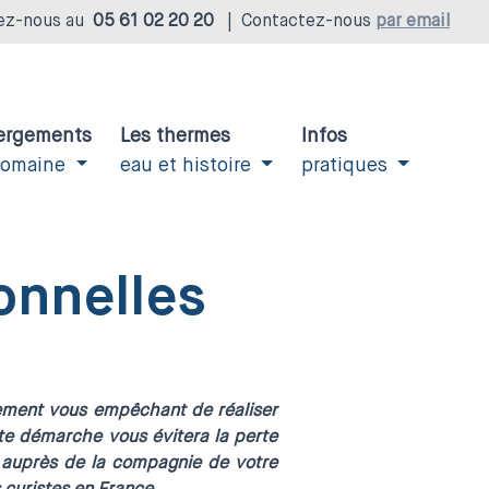
ez-nous au
05 61 02 20 20
|
Contactez-nous
par email
ergements
Les thermes
Infos
domaine
eau et histoire
pratiques
onnelles
nement vous empêchant de réaliser
tte démarche vous évitera la perte
t auprès de la compagnie de votre