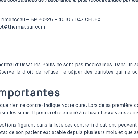
s les coordonnées de l’assurance la plus recommandée par les
lemenceau – BP 20226 – 40105 DAX CEDEX
act@thermassur.com
mal d’Ussat les Bains ne sont pas médicalisés. Dans un so
éserve le droit de refuser le séjour des curistes qui ne
Importantes
que rien ne contre-indique votre cure. Lors de sa première c
ser les soins. Il pourra être amené à refuser l’accès aux soins 
ections figurant dans la liste des contre-indications peuvent
tat de son patient est stable depuis plusieurs mois et que s