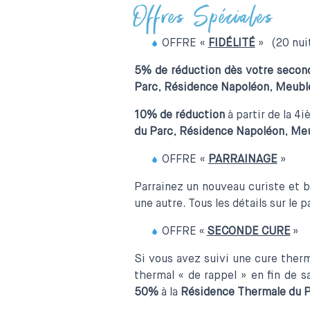
Offres Spéciales
OFFRE «
FIDÉLITÉ
» (20 nu
5% de réduction dès votre secon
Parc
,
Résidence Napoléon
,
Meubl
10% de réduction
à partir de la 4
du Parc
,
Résidence Napoléon
,
Meu
OFFRE «
PARRAINAGE
»
Parrainez un nouveau curiste et b
une autre. Tous les détails sur le 
OFFRE «
SECONDE CURE
»
Si vous avez suivi une cure ther
thermal « de rappel » en fin de s
50%
à la
Résidence Thermale du 