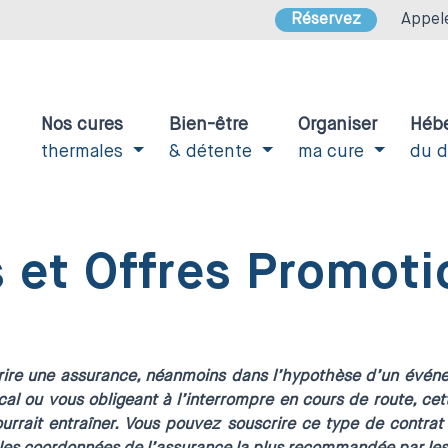
Réservez
Appel
Nos cures
Bien-être
Organiser
Héb
thermales
& détente
ma cure
du 
 et Offres Promoti
scrire une assurance, néanmoins dans l’hypothèse d’un évé
cal ou vous obligeant à l’interrompre en cours de route, ce
pourrait entraîner. Vous pouvez souscrire ce type de contra