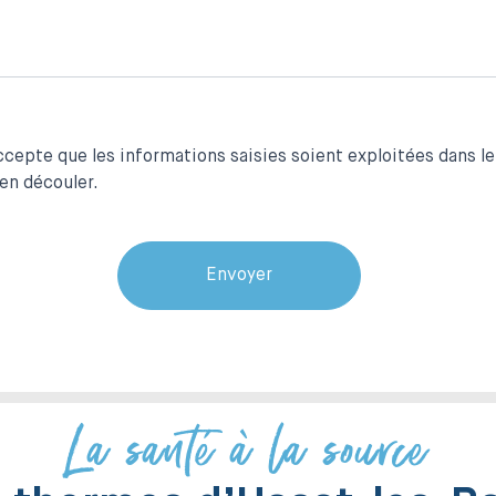
ccepte que les informations saisies soient exploitées dans l
 en découler.
La santé à la source