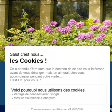
Domaine Thermal d’Ussat-les-Bains
2 Rue des Thermes
09400 Ornolac Ussat-les-Bains
Pl