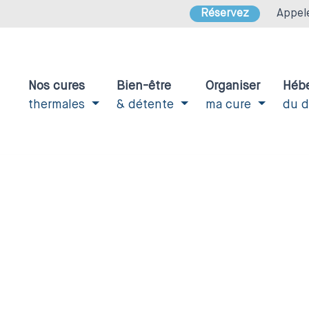
Réservez
Appel
Nos cures
Bien-être
Organiser
Héb
thermales
& détente
ma cure
du 