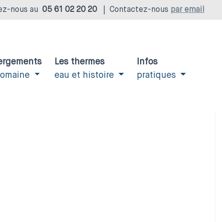
ez-nous au
05 61 02 20 20
|
Contactez-nous
par email
ergements
Les thermes
Infos
domaine
eau et histoire
pratiques