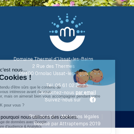
Domaine Thermal d’Ussat-les-Bains
2 Rue des Thermes
09400 Ornolac Ussat-les-Bains
Tél. 05 61 02 20 20
Contactez-nous
par email
Suivez-nous sur
Plan du site
|
Mentions légales
|
Réalisé par Attraptemps 2019