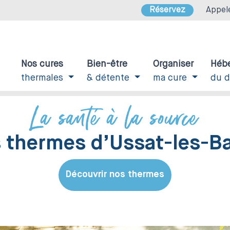
Réservez
Appel
Nos cures
Bien-être
Organiser
Héb
thermales
& détente
ma cure
du 
La santé à la source
 thermes d’Ussat-les-B
Découvrir nos thermes