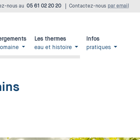
ez-nous au
05 61 02 20 20
|
Contactez-nous
par email
ergements
Les thermes
Infos
domaine
eau et histoire
pratiques
ains