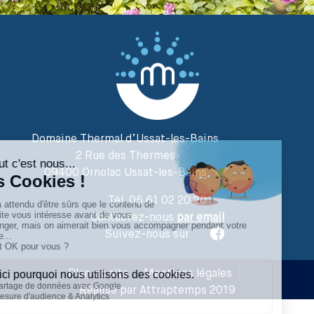
Domaine Thermal d’Ussat-les-Bains
2 Rue des Thermes
09400 Ornolac Ussat-les-Bains
Tél. 05 61 02 20 20
Contactez-nous
par email
Suivez-nous sur
Plan du site
|
Mentions légales
|
Réalisé par Attraptemps 2019