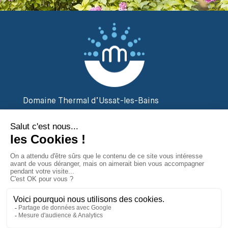
Domaine Thermal d’Ussat-les-Bains
2 Rue des Thermes
09400 Ornolac Ussat-les-Bains
Tél. 05 61 02 20 20
Contactez-nous
par email
Suivez-nous sur
Plan du site
|
Mentions légales
|
Réalisé par Attraptemps 2019