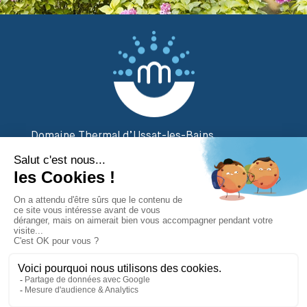
Domaine Thermal d’Ussat-les-Bains
2 Rue des Thermes
09400 Ornolac Ussat-les-Bains
Tél. 05 61 02 20 20
Contactez-nous
par email
Suivez-nous sur
Plan du site
|
Mentions légales
|
Réalisé par Attraptemps 2019