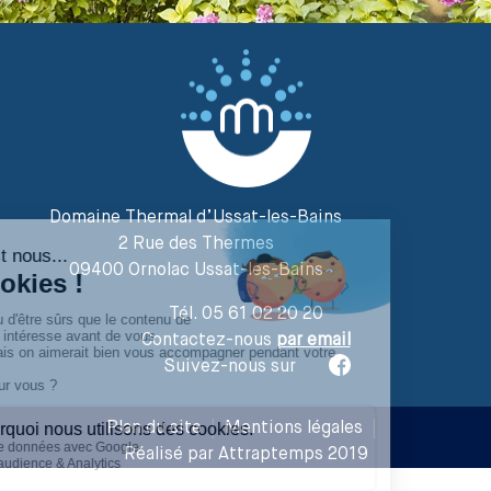
Domaine Thermal d’Ussat-les-Bains
2 Rue des Thermes
09400 Ornolac Ussat-les-Bains
Tél. 05 61 02 20 20
Contactez-nous
par email
Suivez-nous sur
Plan du site
|
Mentions légales
|
Réalisé par Attraptemps 2019