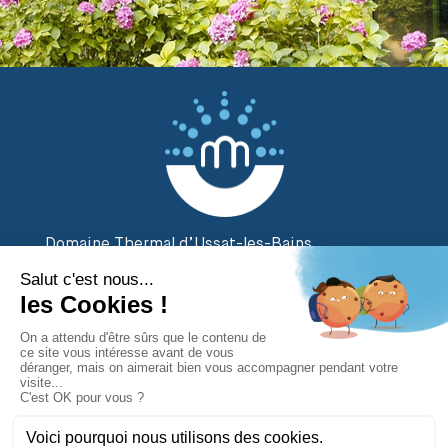
Domaine Thermal d’Ussat-les-Bains
2 Rue des Thermes
09400 Ornolac Ussat-les-Bains
Tél. 05 61 02 20 20
Contactez-nous
par email
Suivez-nous sur
Plan du site
|
Mentions légales
|