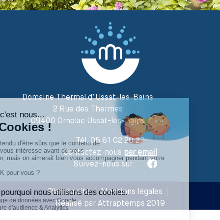
Domaine Thermal d’Ussat-les-Bains
2 Rue des Thermes
09400 Ornolac Ussat-les-Bains
Tél. 05 61 02 20 20
Contactez-nous
par email
Suivez-nous sur
Plan du site
|
Mentions légales
|
Réalisé par Attraptemps 2019