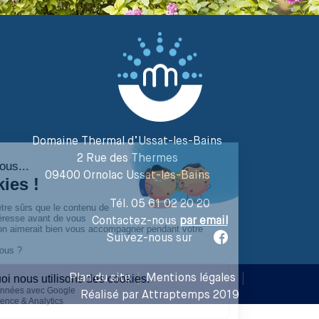
Domaine Thermal d’Ussat-les-Bains
2 Rue des Thermes
09400 Ornolac Ussat-les-Bains
Tél. 05 61 02 20 20
Contactez-nous
par email
Suivez-nous sur
Plan du site
|
Mentions légales
|
Réalisé par Attraptemps 2019