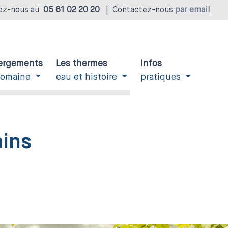
ez-nous au
05 61 02 20 20
|
Contactez-nous
par email
ergements
Les thermes
Infos
domaine
eau et histoire
pratiques
ains