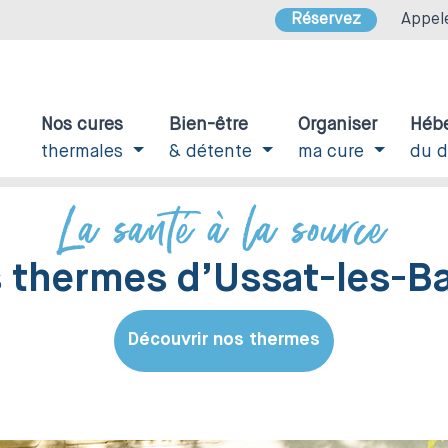
Réservez
Appel
Nos cures
Bien-être
Organiser
Héb
thermales
& détente
ma cure
du 
La santé à la source
 thermes d’Ussat-les-B
Découvrir nos thermes