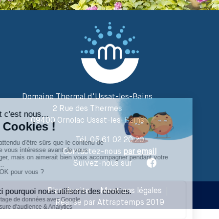
Domaine Thermal d’Ussat-les-Bains
2 Rue des Thermes
09400 Ornolac Ussat-les-Bains
Tél. 05 61 02 20 20
Contactez-nous
par email
Suivez-nous sur
Plan du site
|
Mentions légales
|
Réalisé par Attraptemps 2019