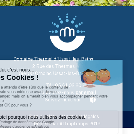
Domaine Thermal d’Ussat-les-Bains
2 Rue des Thermes
09400 Ornolac Ussat-les-Bains
Tél. 05 61 02 20 20
Contactez-nous
par email
Suivez-nous sur
Plan du site
|
Mentions légales
|
Réalisé par Attraptemps 2019