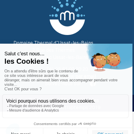
Domaine Thermal d’Ussat-les-Bains
2 Rue des Thermes
09400 Ornolac Ussat-les-Bains
Tél. 05 61 02 20 20
Contactez-nous
par email
Suivez-nous sur
Plan du site
|
Mentions légales
|
Réalisé par Attraptemps 2019