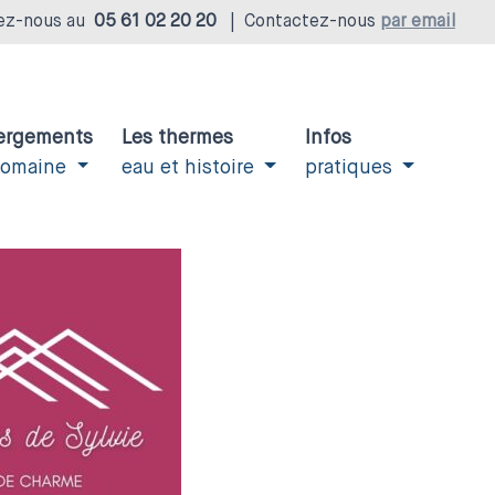
ez-nous au
05 61 02 20 20
|
Contactez-nous
par email
ergements
Les thermes
Infos
domaine
eau et histoire
pratiques