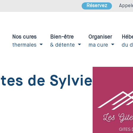
Réservez
Appel
Nos cures
Bien-être
Organiser
Héb
thermales
& détente
ma cure
du 
ites de Sylvie