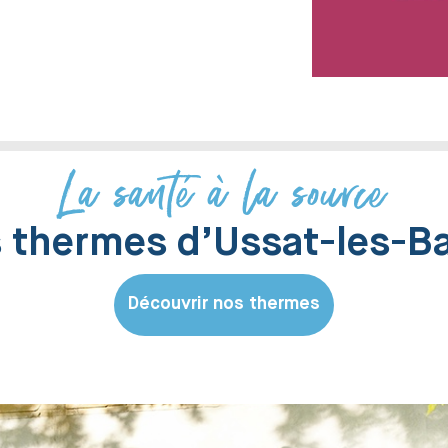
La santé à la source
 thermes d’Ussat-les-B
Découvrir nos thermes