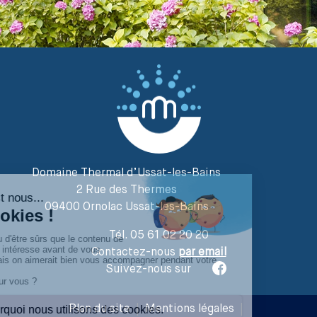
Domaine Thermal d’Ussat-les-Bains
2 Rue des Thermes
09400 Ornolac Ussat-les-Bains
Tél. 05 61 02 20 20
Contactez-nous
par email
Suivez-nous sur
Plan du site
|
Mentions légales
|