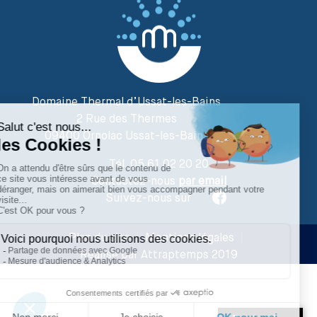
Domaine Thermal d’Ussat-les-Bains
2 Rue des Thermes
09400 Ornolac Ussat-les-Bains
Tél. 05 61 02 20 20
Contactez-nous
par email
Suivez-nous sur
Plan du site
|
Mentions légales
|
Réalisé par Attraptemps 2019