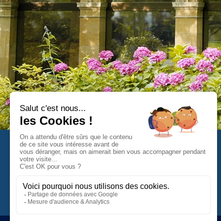
Domaine Thermal d’Ussat-les-Bains
2 Rue des Thermes
09400 Ornolac Ussat-les-Bains