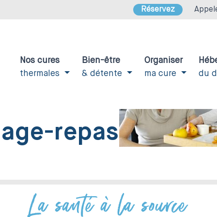
Réservez
Appel
Nos cures
Bien-être
Organiser
Héb
thermales
& détente
ma cure
du 
tage-repas
La santé à la source