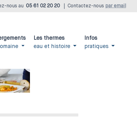
ez-nous au
05 61 02 20 20
|
Contactez-nous
par email
ergements
Les thermes
Infos
domaine
eau et histoire
pratiques