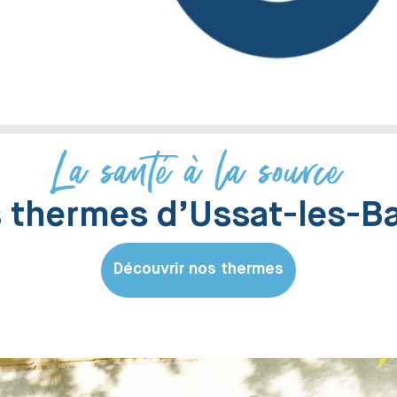
La santé à la source
 thermes d’Ussat-les-B
Découvrir nos thermes