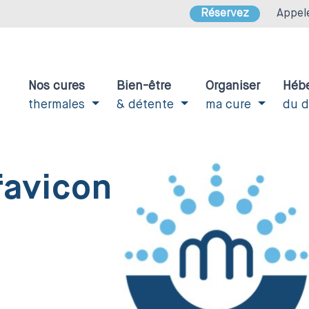
Réservez
Appel
Nos cures
Bien-être
Organiser
Héb
thermales
& détente
ma cure
du 
favicon