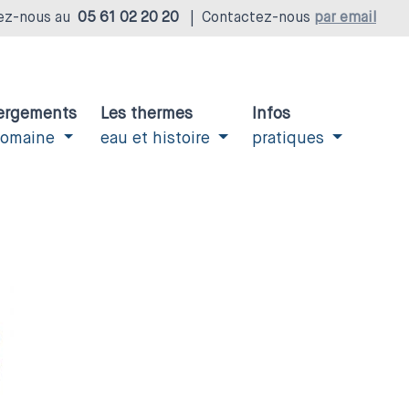
ez-nous au
05 61 02 20 20
|
Contactez-nous
par email
ergements
Les thermes
Infos
domaine
eau et histoire
pratiques