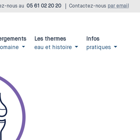
ez-nous au
05 61 02 20 20
|
Contactez-nous
par email
ergements
Les thermes
Infos
domaine
eau et histoire
pratiques