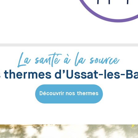
La santé à la source
 thermes d’Ussat-les-B
Découvrir nos thermes