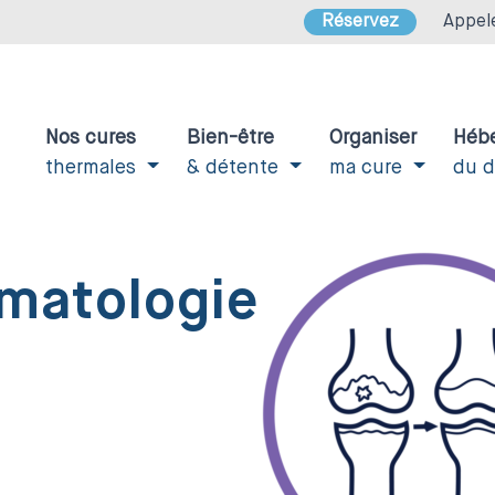
Réservez
Appel
Nos cures
Bien-être
Organiser
Héb
thermales
& détente
ma cure
du 
matologie