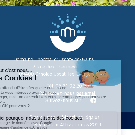
Domaine Thermal d’Ussat-les-Bains
2 Rue des Thermes
09400 Ornolac Ussat-les-Bains
Tél. 05 61 02 20 20
Contactez-nous
par email
Suivez-nous sur
Plan du site
|
Mentions légales
|
Réalisé par Attraptemps 2019